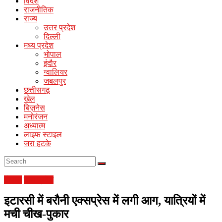
News
विदेश
राजनीतिक
राज्य
Online
उत्तर प्रदेश
Hindi
दिल्ली
News
मध्य प्रदेश
Portal
भोपाल
इंदौर
ग्वालियर
जबलपुर
छत्तीसगढ़
खेल
बिज़नेस
मनोरंजन
अध्यात्म
लाइफ स्टाइल
जरा हटके
भोपाल
मध्य प्रदेश
इटारसी में बरौनी एक्सप्रेस में लगी आग, यात्रियों में
मची चीख-पुकार