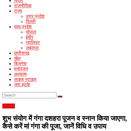
News
विदेश
राजनीतिक
राज्य
Online
उत्तर प्रदेश
Hindi
दिल्ली
News
मध्य प्रदेश
Portal
भोपाल
इंदौर
ग्वालियर
जबलपुर
छत्तीसगढ़
खेल
बिज़नेस
मनोरंजन
अध्यात्म
लाइफ स्टाइल
जरा हटके
अध्यात्म
शुभ संयोग में गंगा दशहरा पूजन व स्नान किया जाएगा,
कैसे करें मां गंगा की पूजा, जानें विधि व उपाय