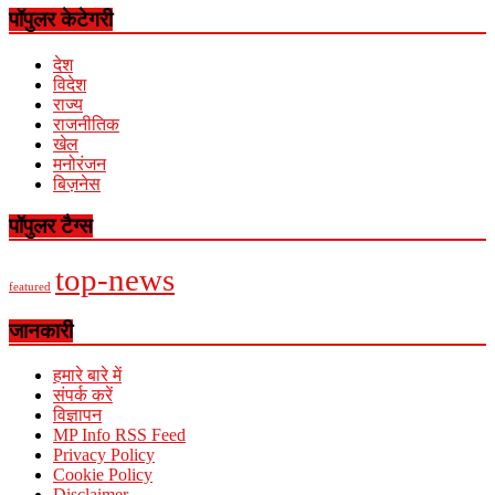
पॉपुलर केटेगरी
देश
विदेश
राज्य
राजनीतिक
खेल
मनोरंजन
बिज़नेस
पॉपुलर टैग्स
top-news
featured
जानकारी
हमारे बारे में
संपर्क करें
विज्ञापन
MP Info RSS Feed
Privacy Policy
Cookie Policy
Disclaimer