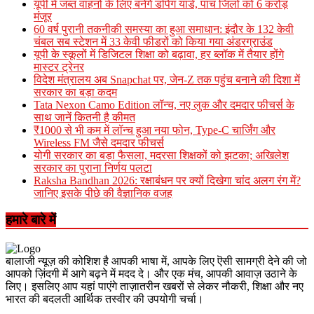
यूपी में जब्त वाहनों के लिए बनेंगे डंपिंग यार्ड, पांच जिलों को 6 करोड़
मंजूर
60 वर्ष पुरानी तकनीकी समस्या का हुआ समाधान: इंदौर के 132 केवी
चंबल सब स्टेशन में 33 केवी फीडरों को किया गया अंडरग्राउंड
यूपी के स्कूलों में डिजिटल शिक्षा को बढ़ावा, हर ब्लॉक में तैयार होंगे
मास्टर ट्रेनर
विदेश मंत्रालय अब Snapchat पर, जेन-Z तक पहुंच बनाने की दिशा में
सरकार का बड़ा कदम
Tata Nexon Camo Edition लॉन्च, नए लुक और दमदार फीचर्स के
साथ जानें कितनी है कीमत
₹1000 से भी कम में लॉन्च हुआ नया फोन, Type-C चार्जिंग और
Wireless FM जैसे दमदार फीचर्स
योगी सरकार का बड़ा फैसला, मदरसा शिक्षकों को झटका; अखिलेश
सरकार का पुराना निर्णय पलटा
Raksha Bandhan 2026: रक्षाबंधन पर क्यों दिखेगा चांद अलग रंग में?
जानिए इसके पीछे की वैज्ञानिक वजह
हमारे बारे में
बालाजी न्यूज़ की कोशिश है आपकी भाषा में, आपके लिए ऎसी सामग्री देने की जो
आपको ज़िंदगी में आगे बढ़ने में मदद दे। और एक मंच, आपकी आवाज़ उठाने के
लिए। इसलिए आप यहां पाएंगे ताज़ातरीन खबरों से लेकर नौकरी, शिक्षा और नए
भारत की बदलती आर्थिक तस्वीर की उपयोगी चर्चा।