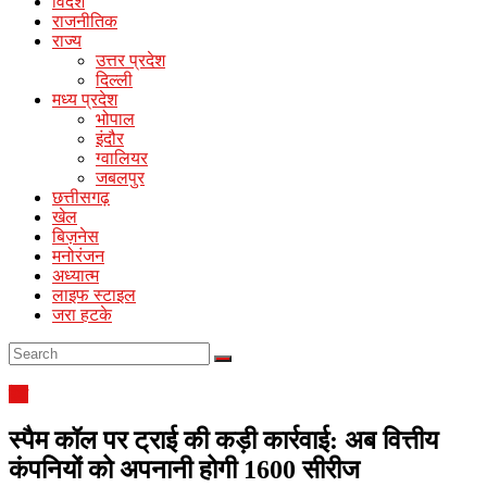
News
विदेश
राजनीतिक
राज्य
Online
उत्तर प्रदेश
Hindi
दिल्ली
News
मध्य प्रदेश
Portal
भोपाल
इंदौर
ग्वालियर
जबलपुर
छत्तीसगढ़
खेल
बिज़नेस
मनोरंजन
अध्यात्म
लाइफ स्टाइल
जरा हटके
देश
स्पैम कॉल पर ट्राई की कड़ी कार्रवाई: अब वित्तीय
कंपनियों को अपनानी होगी 1600 सीरीज