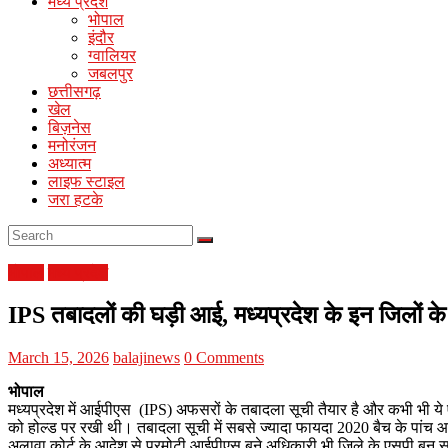
मध्य प्रदेश
Portal
भोपाल
इंदौर
ग्वालियर
जबलपुर
छत्तीसगढ़
खेल
बिज़नेस
मनोरंजन
अध्यात्म
लाइफ स्टाइल
जरा हटके
भोपाल
मध्य प्रदेश
IPS तबादलों की घड़ी आई, मध्यप्रदेश के इन जिलों के
March 15, 2026
balajinews
0 Comments
भोपाल
मध्यप्रदेश में आईपीएस (IPS) अफसरों के तबादला सूची तैयार है और कभी भी 
को होल्ड पर रखी थी। तबादला सूची में सबसे ज्यादा फायदा 2020 बैच के पांच आ
अलावा कोर्ट के आदेश से प्रमोटी आईपीएस बने अधिकारी भी जिले के एसपी बन स