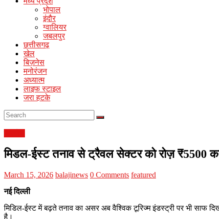
मध्य प्रदेश
Portal
भोपाल
इंदौर
ग्वालियर
जबलपुर
छत्तीसगढ़
खेल
बिज़नेस
मनोरंजन
अध्यात्म
लाइफ स्टाइल
जरा हटके
बिज़नेस
मिडल-ईस्ट तनाव से ट्रैवल सेक्टर को रोज़ ₹5500 करोड
March 15, 2026
balajinews
0 Comments
featured
नई दिल्ली
मिडिल-ईस्ट में बढ़ते तनाव का असर अब वैश्विक टूरिज्म इंडस्ट्री पर भी साफ दिख
है।