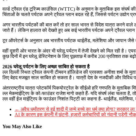
वर्ल्ड ट्रैवल एंड टूरिज्म काउंसिल (WTTC) के अनुमान के मुताबिक इस संघर्ष की
चिंताओं के चलते पर्यटक अपने ट्रैवल प्लान बदल रहे हैं, जिससे पर्यटन उद्योग प्
अगर भारतीय पर्यटकों की बात करें तो हर साल भारत से विदेश यात्रा करने वाले ल
जाते हैं। लेकिन हालात को देखते हुए अब कई भारतीय पर्यटक अपने ट्रैवल प्लान म
टूर ऑपरेटर्स के अनुसार अब भारतीय पर्यटक थाईलैंड, मलेशिया और जापान जैसे देश
वहीं दूसरी ओर भारत के अंदर भी घरेलू पर्यटन में तेजी देखने को मिल रही है। एय
कुछ दिनों में इन घरेलू डेस्टिनेशन के लिए पूछताछ में करीब 200 प्रतिशत तक बढ़
2026 घरेलू पर्यटन के लिए अच्छा साबित हो सकता है
ल्ल दिल्ली स्थित ट्रैवल कंपनी टीमवन हॉलिडेज की प्रवक्ता अनीशा शर्मा के म
लिए बेहद मजबूत साल साबित हो सकता है। यात्री देश के नजदीकी और विविध पर्
अंतरराष्ट्रीय यात्रा प्लेटफॉर्म पिकयोरट्रेल के सीईओ हरि गणपति के मुताबिक म
ल्ल मेकमाईट्रिप के को-फाउंडर राजेश मागो कहते हैं- यदि संघर्ष लंबा चलता है, तो
ल्ल वहीं ईज माईट्रिप के फाउंडर निशांत पिट्टी का कहना है- थाईलैंड, मलेशिया,
←
अवैध धर्मांतरण से हुई शादी में जन्मे बच्चे का धर्म क्या होगा? सरकार ल
AI के कारण इस कंपनी में छंटनी, हजारों कर्मचारियों को गंवानी पड़ेगी नौक
You May Also Like