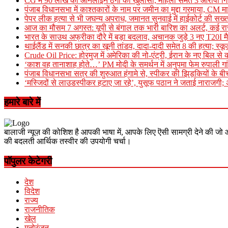
CG में 90 लाख की ऑनलाइन ठगी का खुलासा, महिला समेत 3 आरोपी गि
पंजाब विधानसभा में काश्तकारों के नाम पर जमीन का मुद्दा गरमाया, CM म
पेपर लीक हत्या से भी जघन्य अपराध, जमानत सुनवाई में हाईकोर्ट की सख्त
आज का मौसम 7 अगस्त: यूपी से बंगाल तक भारी बारिश का अलर्ट, कई राज्य
भारत के साउथ अफ्रीका दौरे में बड़ा बदलाव, अचानक जुड़े 3 नए T20I मैच;
थाईलैंड में सनकी छात्र का खूनी तांडव, दादा-दादी समेत 8 की हत्या; स्क
Crude Oil Price: होरमुज़ में अमेरिका की नो-एंट्री, ईरान के नए बिल से 
‘काश वह तानाशाह होते…’ PM मोदी के समर्थन में अनुपमा फेम रुपाली गां
पंजाब विधानसभा सत्र की शुरुआत हंगामे से, स्पीकर की झिड़कियों के ब
‘मस्जिदों से लाउडस्पीकर हटाए जा रहे’, युसूफ पठान ने जताई नाराजगी; अ
हमारे बारे में
बालाजी न्यूज़ की कोशिश है आपकी भाषा में, आपके लिए ऎसी सामग्री देने की जो 
की बदलती आर्थिक तस्वीर की उपयोगी चर्चा।
पॉपुलर केटेगरी
देश
विदेश
राज्य
राजनीतिक
खेल
मनोरंजन