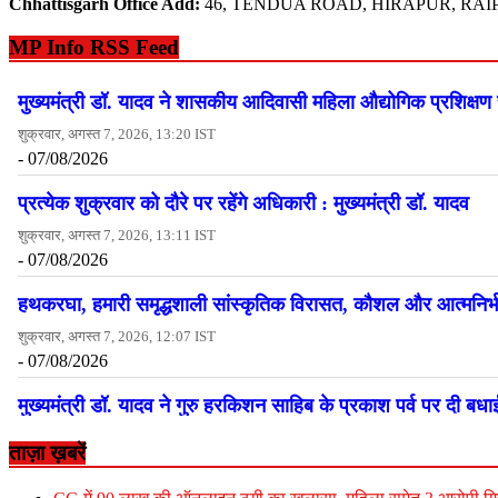
Chhattisgarh Office Add:
46, TENDUA ROAD, HIRAPUR, RAIP
MP Info RSS Feed
ताज़ा ख़बरें