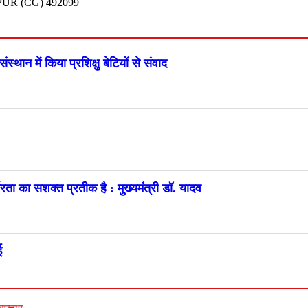
UR (CG) 492099