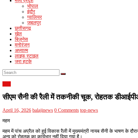
मध्य प्रदेश
Portal
भोपाल
इंदौर
ग्वालियर
जबलपुर
छत्तीसगढ़
खेल
बिज़नेस
मनोरंजन
अध्यात्म
लाइफ स्टाइल
जरा हटके
खबर
सीएम सैनी की रैली में तकनीकी चूक, रोहतक डीआईपी
April 16, 2026
balajinews
0 Comments
top-news
महम
महम में पांच अप्रैल को हुई विकास रैली में मुख्यमंत्री नायब सैनी के भाषण के
अन्य को रोहतक का कार्यभार नहीं दिया गया है।