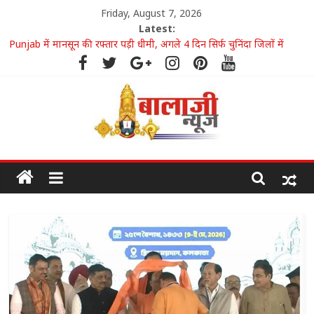
Friday, August 7, 2026
Latest:
Punjab में मानसून की रफ्तार पड़ी धीमी, अगले 4 दिन सिर्फ चुनिंदा जिलों में
हल्की बारिश के आसार
JBT घोटाले में अजय चौटाला दोषी करार, सजा के खिलाफ अब सुप्रीम कोर्ट का
करेंगे रुख
17 अगस्त से सूर्य-केतु मिलन, सिंह समेत तीन राशियों की चमकेगी किस्मत
Amazon Great Freedom Sale शुरू, Samsung-Xiaomi समेत फ्लैगशिप
स्मार्टफोन्स पर बंपर डिस्काउंट
श्रीलंका दौरे पर सिराज का नया लुक चर्चा में, बुमराह की गैरमौजूदगी में जिम्मेदारी