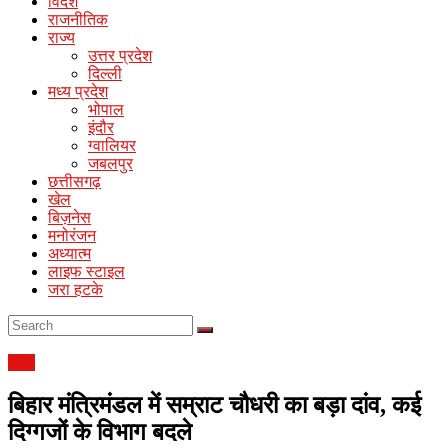
News
विदेश
राजनीतिक
राज्य
Online
उत्तर प्रदेश
Hindi
दिल्ली
News
मध्य प्रदेश
Portal
भोपाल
इंदौर
ग्वालियर
जबलपुर
छत्तीसगढ़
खेल
बिज़नेस
मनोरंजन
अध्यात्म
लाइफ स्टाइल
जरा हटके
राज्य
बिहार मंत्रिमंडल में सम्राट चौधरी का बड़ा दांव, कई
दिग्गजों के विभाग बदले