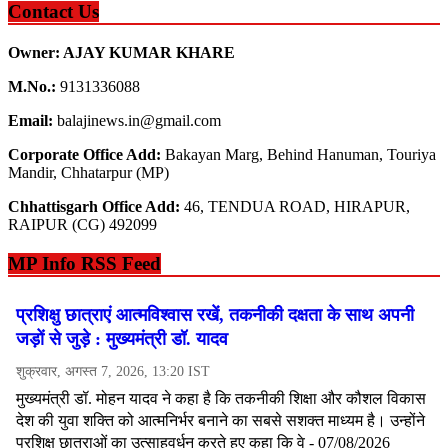
Contact Us
Owner: AJAY KUMAR KHARE
M.No.:
9131336088
Email:
balajinews.in@gmail.com
Corporate Office Add:
Bakayan Marg, Behind Hanuman, Touriya
Mandir, Chhatarpur (MP)
Chhattisgarh Office Add:
46, TENDUA ROAD, HIRAPUR,
RAIPUR (CG) 492099
MP Info RSS Feed