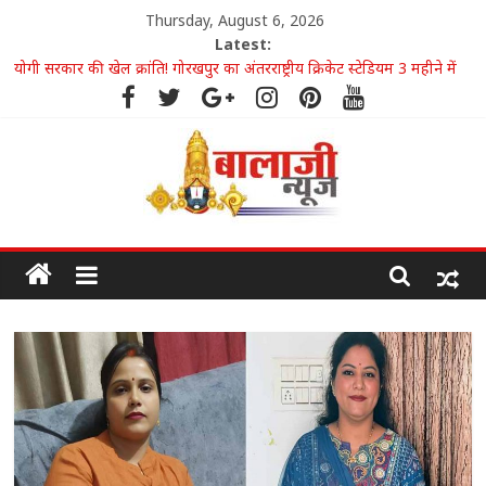
Thursday, August 6, 2026
Latest:
योगी सरकार की खेल क्रांति! गोरखपुर का अंतरराष्ट्रीय क्रिकेट स्टेडियम 3 महीने में
20% तैयार
कांवड़ यात्रा: दिल्ली-लखनऊ हाईवे पर छह दिन रूट डायवर्जन, भारी वाहनों की एंट्री
बंद
‘PDA से लेकर राम मंदिर तक’… जनेश्वर मिश्र जयंती पर अखिलेश के भाषण के
बाद बीजेपी का तीखा पलटवार
सुनियोजित साजिश का परिणाम थी संभल हिंसा, सपा सांसद बर्क की रही बड़ी
भूमिका
सीएम योगी गुरुवार को घुमंतू समाज से करेंगे संवाद, विकास बोर्ड गठन के पर
जताया जाएगा आभार